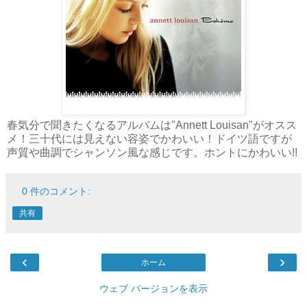
春気分で聞きたくなるアルバムは"Annett Louisan"がオスス
メ！三十代には見えない容姿でかわいい！ドイツ語ですが
声質や曲調でシャンソン風な感じです。ホントにかわいい!!
0 件のコメント:
共有
‹
›
ホーム
ウェブ バージョンを表示