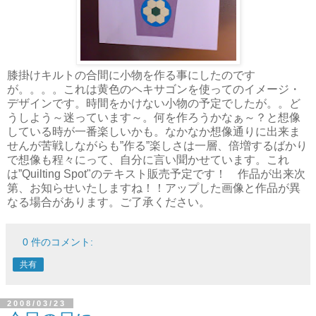
膝掛けキルトの合間に小物を作る事にしたのです
が。。。。これは黄色のヘキサゴンを使ってのイメージ・
デザインです。時間をかけない小物の予定でしたが。。ど
うしよう～迷っています～。何を作ろうかなぁ～？と想像
している時が一番楽しいかも。なかなか想像通りに出来ま
せんが苦戦しながらも”作る”楽しさは一層、倍増するばかり
で想像も程々にって、自分に言い聞かせています。これ
は”Quilting Spot"のテキスト販売予定です！ 作品が出来次
第、お知らせいたしますね！！アップした画像と作品が異
なる場合があります。ご了承ください。
0 件のコメント:
共有
2008/03/23