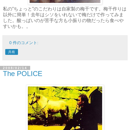
私の”ちょっと”のこだわりは自家製の梅干です。梅干作りは
以外に簡単！去年はシソをいれないで梅だけで作ってみま
した。酸っぱいのが苦手な方も小振りの物だったら食べや
すいかも。。
0 件のコメント:
共有
2008/02/14
The POLICE