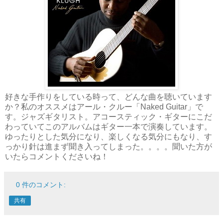
好きな手作りをしている時って、どんな曲を聴いています
か？私のオススメはアール・クルー「Naked Guitar」で
す。ジャズギタリスト。アコースティック・ギターにこだ
わっていてこのアルバムはギター一本で演奏しています。
ゆったりとした気分になり、楽しくなる気分にもなり、す
っかり針は進まず聞き入ってしまった。。。。聞いた方が
いたらコメントくださいね！
0 件のコメント:
共有