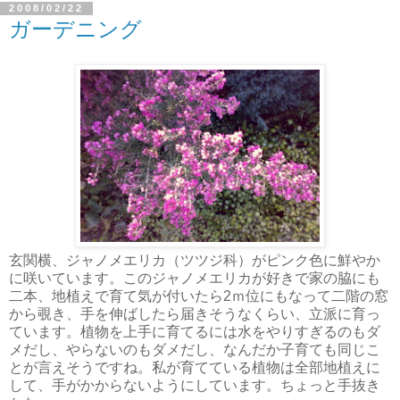
2008/02/22
ガーデニング
玄関横、ジャノメエリカ（ツツジ科）がピンク色に鮮やか
に咲いています。このジャノメエリカが好きで家の脇にも
二本、地植えで育て気が付いたら2ｍ位にもなって二階の窓
から覗き、手を伸ばしたら届きそうなくらい、立派に育っ
ています。植物を上手に育てるには水をやりすぎるのもダ
メだし、やらないのもダメだし、なんだか子育ても同じこ
とが言えそうですね。私が育てている植物は全部地植えに
して、手がかからないようにしています。ちょっと手抜き