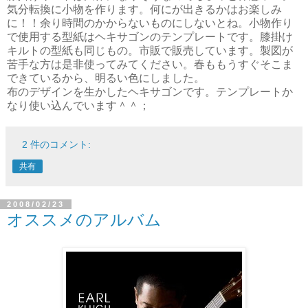
気分転換に小物を作ります。何にが出きるかはお楽しみ
に！！余り時間のかからないものにしないとね。小物作り
で使用する型紙はヘキサゴンのテンプレートです。膝掛け
キルトの型紙も同じもの。市販で販売しています。製図が
苦手な方は是非使ってみてください。春ももうすぐそこま
できているから、明るい色にしました。
布のデザインを生かしたヘキサゴンです。テンプレートか
なり使い込んでいます＾＾；
2 件のコメント:
共有
2008/02/23
オススメのアルバム