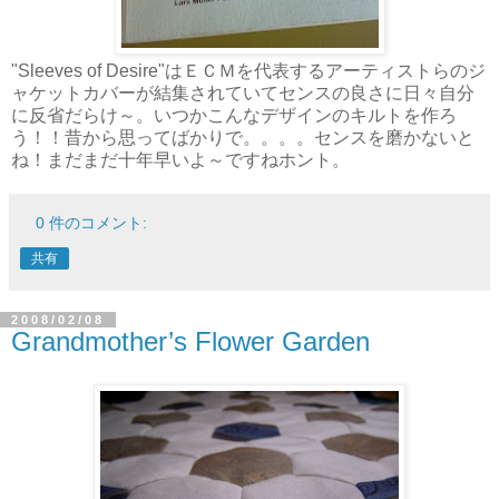
"Sleeves of Desire"はＥＣＭを代表するアーティストらのジ
ャケットカバーが結集されていてセンスの良さに日々自分
に反省だらけ～。いつかこんなデザインのキルトを作ろ
う！！昔から思ってばかりで。。。。センスを磨かないと
ね！まだまだ十年早いよ～ですねホント。
0 件のコメント:
共有
2008/02/08
Grandmother’s Flower Garden