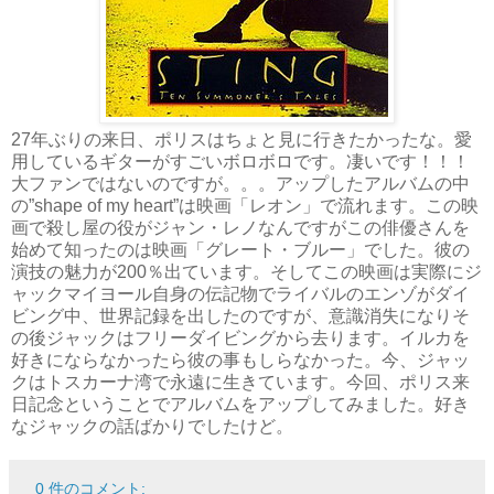
27年ぶりの来日、ポリスはちょと見に行きたかったな。愛
用しているギターがすごいボロボロです。凄いです！！！
大ファンではないのですが。。。アップしたアルバムの中
の”shape of my heart”は映画「レオン」で流れます。この映
画で殺し屋の役がジャン・レノなんですがこの俳優さんを
始めて知ったのは映画「グレート・ブルー」でした。彼の
演技の魅力が200％出ています。そしてこの映画は実際にジ
ャックマイヨール自身の伝記物でライバルのエンゾがダイ
ビング中、世界記録を出したのですが、意識消失になりそ
の後ジャックはフリーダイビングから去ります。イルカを
好きにならなかったら彼の事もしらなかった。今、ジャッ
クはトスカーナ湾で永遠に生きています。今回、ポリス来
日記念ということでアルバムをアップしてみました。好き
なジャックの話ばかりでしたけど。
0 件のコメント: