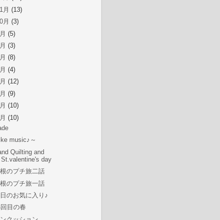
11月
(13)
10月
(3)
9月
(5)
8月
(3)
7月
(8)
6月
(4)
5月
(12)
4月
(9)
3月
(10)
2月
(10)
ade
like music♪～
nd Quilting and
St.valentine's day
箱根のプチ旅二話
箱根のプチ旅一話
日のお気に入り♪
4回目の春
ピンクッション