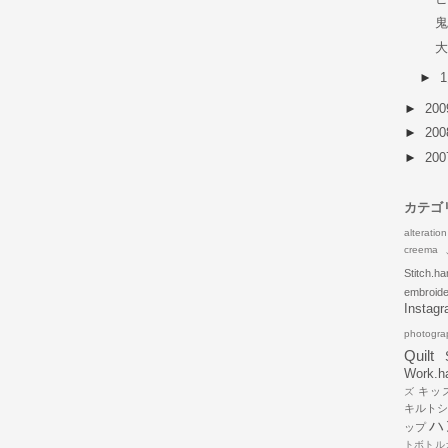
►
►
20
►
20
►
20
カテゴ
alteration
creema
Stitch.h
embroide
Instag
photogra
Quilt
Work.h
キッ
ズ
キルト
ハ
ップ
トボトル