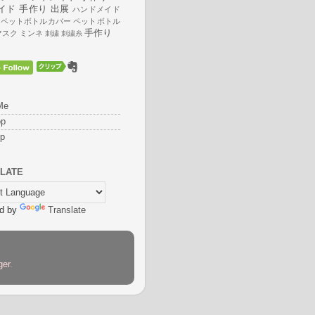
イド 手作り 出展
ハンドメイド
、ペットボトルカバー
ペットボトル
手作り
マスク
ミンネ
刺繍
刺繍糸
Me
op
op
LATE
d by
Translate
ger
.