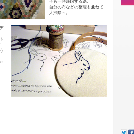
子も一時帰国する為、
自分の布などの整理も兼ねて
大掃除～。
デ
ト
”
う
ee