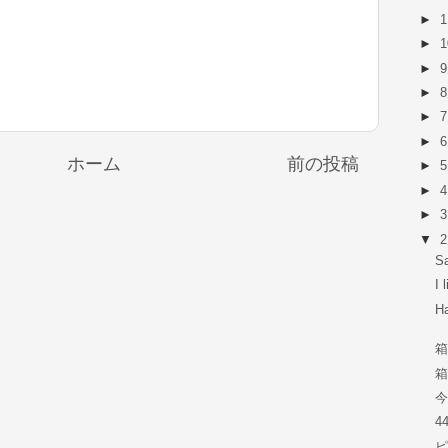
►
►
►
►
►
►
ホーム
前の投稿
►
►
►
▼
S
I 
Ha
今
4