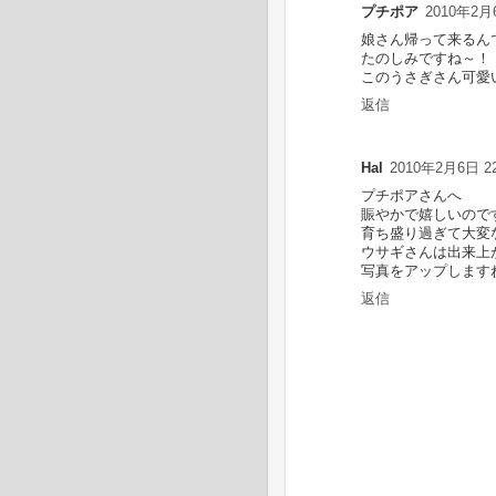
プチポア
2010年2月6
娘さん帰って来るん
たのしみですね～！
このうさぎさん可愛
返信
Hal
2010年2月6日 22
プチポアさんへ
賑やかで嬉しいのです
育ち盛り過ぎて大変
ウサギさんは出来上
写真をアップします
返信