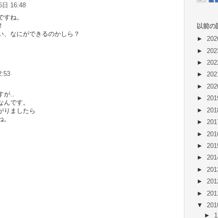
日 16:48
ですね。
！
以前の
い、なにができるのかしら？
►
20
►
20
►
20
:53
►
20
►
20
が..
►
20
なんです。
►
20
がりましたら
ね。
►
20
►
20
►
20
►
20
►
20
►
20
►
20
▼
20
►