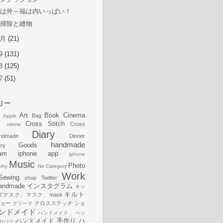
鬼は外～福は内いっぱい！
大掃除と縫物
1月
(21)
09
(131)
08
(125)
07
(51)
リー
Art
Book
Cinema
Bag
Apple
Cross Stitch
Cross
、minne
Diary
andmade
Dinner
handmade
Goods
ry
ram
iphone app
iphone
Music
Photo
phy
No Category
Work
Sewing
shop
Twitter
andmade
インスタグラム
キッ
キルト
ズマスク、マスク、mask
ショー
クロスステッチ
ショ
クリーマ
ンドメイド
ハンドメイド 、ペッ
ハンドメイド 手作り
ハ
カバー